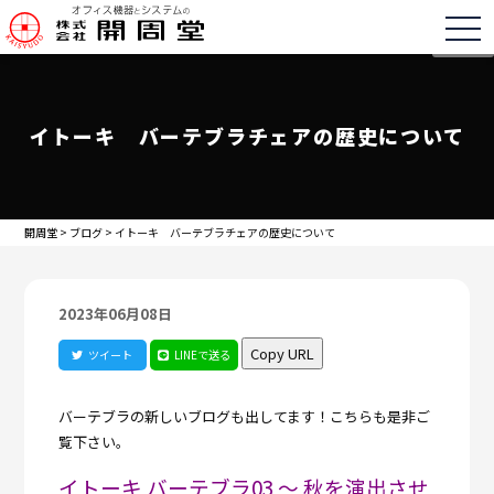
togg
イトーキ バーテブラチェアの歴史について
開周堂
>
ブログ
>
イトーキ バーテブラチェアの歴史について
2023年06月08日
Copy URL
ツイート
LINEで送る
バーテブラの新しいブログも出してます！こちらも是非ご
覧下さい。
イトーキ バーテブラ03 ～ 秋を演出させ