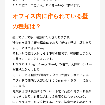
ただの壁？って思う人、たくさんいると思います。
オフィス内に作られている壁
の種類は？
壁っていっても、種類はたくさんあります。
建物を支える主要な構造体である「躯体」壁は、壊したり
することはできません。
それ以外の壁は大体ＬＧＳ下地の壁です。軽鉄間仕切なん
て言っていることも多いです。
ＬＧＳとは「Light Gauge Steel」の略で、大体はランナー
が天地に入っており
そこに、ある程度の間隔でスタッドが建てられています。
スタッドの間隔は大部分は３００ｍｍや４５０ｍｍになっ
ています。
軽鉄間仕切は表面はそのＬＧＳ下地に両面石膏ボード張り
でできており、必要に応じて２枚張りになっていたり、
中にグラスウールを充填することで、防音効果を高めたり