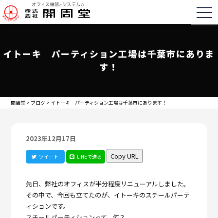
togg
イトーキ パーティション工場は千葉市にありま
す！
開周堂
>
ブログ
>
イトーキ パーティション工場は千葉市にあります！
2023年12月17日
Copy URL
ツイート
LINEで送る
先日、弊社のオフィスが半分程度リニューアルしました。
その中で、今回も立てたのが、イトーキのスチールパーテ
ィションです。
スチールパーティションって、何？