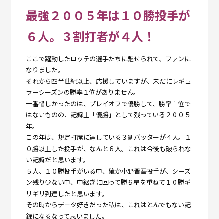
最強２００５年は１０勝投手が
６人。３割打者が４人！
ここで躍動したロッテの選手たちに魅せられて、ファンに
なりました。
それから四半世紀以上、応援していますが、未だにレギュ
ラーシーズンの勝率１位がありません。
一番惜しかったのは、プレイオフで優勝して、勝率１位で
はないものの、記録上「優勝」として残っている２００５
年。
この年は、規定打席に達している３割バッターが４人。１
０勝以上した投手が、なんと６人。これは今後も破られな
い記録だと思います。
５人、１０勝投手がいる中、確か小野晋吾投手が、シーズ
ン残り少ない中、中継ぎに回って勝ち星を重ねて１０勝ギ
リギリ到達したと思います。
その時からデータ好きだった私は、これはとんでもない記
録になるなって思いました。