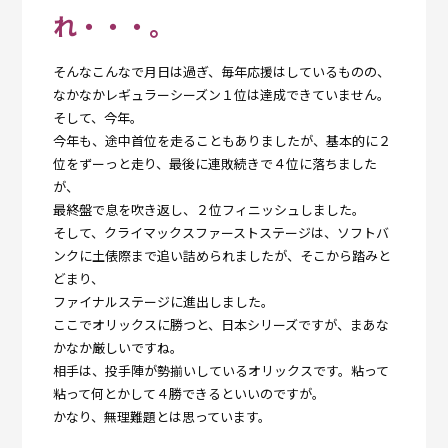
れ・・・。
そんなこんなで月日は過ぎ、毎年応援はしているものの、
なかなかレギュラーシーズン１位は達成できていません。
そして、今年。
今年も、途中首位を走ることもありましたが、基本的に２
位をずーっと走り、最後に連敗続きで４位に落ちました
が、
最終盤で息を吹き返し、２位フィニッシュしました。
そして、クライマックスファーストステージは、ソフトバ
ンクに土俵際まで追い詰められましたが、そこから踏みと
どまり、
ファイナルステージに進出しました。
ここでオリックスに勝つと、日本シリーズですが、まあな
かなか厳しいですね。
相手は、投手陣が勢揃いしているオリックスです。粘って
粘って何とかして４勝できるといいのですが。
かなり、無理難題とは思っています。