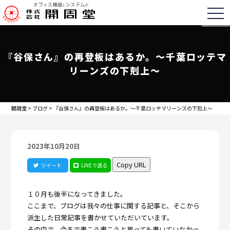
togg
『谷保さん』の再登板はあるか。～千葉ロッテマ
リーンズの下剋上～
開周堂
>
ブログ
>
『谷保さん』の再登板はあるか。～千葉ロッテマリーンズの下剋上～
2023年10月20日
Copy URL
ツイート
LINEで送る
１０月も後半になってきました。
ここまで、ブログは我々の仕事に関する記事と、そこから
派生した日常記事を書かせていただいています。
その中で、今まで書こう書こうと思っても書いていなかっ