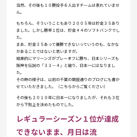
当然、その後も１０勝投手６人出すチームは表れていませ
ん。
もちろん、そういうこともあり２００５年は貯金３５あり
ました。しかし勝率１位は、貯金４４のソフトバンクでし
た。
まあ、貯金３５あって優勝できないっていうのも、なかな
かあることではないと思いますが。
結果的にマリーンズがプレーオフに勝ち、日本シリーズも
阪神を伝説の「３３－４」と破り、日本一にはなりまし
た。
その時の様子は、以前の千葉の銀座通りのブログにも書か
せていただきました。（
こちら
からご覧ください）
その後も２０１０年に日本一になりましたが、それも３位
から下剋上を決めたものでした。
レギュラーシーズン１位が達成
できないまま、月日は流