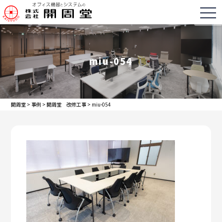
togg
miu-054
開周堂
>
事例
>
開周堂 改修工事
>
miu-054