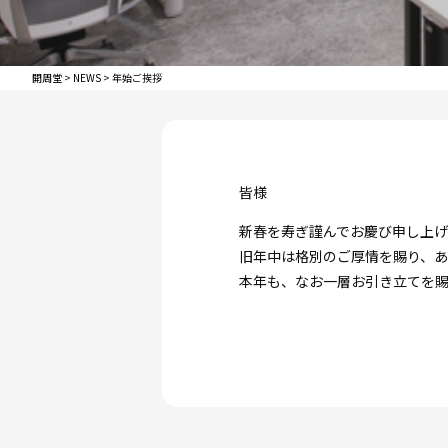
開周堂
>
NEWS
>
年始ご挨拶
皆様
新春を寿ぎ謹んでお慶び申し上げ
旧年中は格別のご厚情を賜り、あ
本年も、なお一層お引き立てを
社