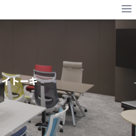
togg
 イトーキ