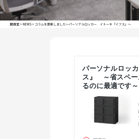
開周堂
>
NEWS
>
コラムを更新しました～パーソナルロッカー イトーキ『イフス』～