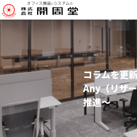
コラムを更新
Any（リザ
推進～